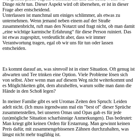
Dinge
nicht
tun. Dieser Aspekt wird oft übersehen, er ist in dieser
Frage aber entscheidend.
Unterlassen ist manchmal um einiges schlimmer, als etwas zu
unternehmen. Wenn jemand neben einem auf der Straße
zusammenbricht, ruft man den Notarzt und fragt nicht, ob man damit
„eine wichtige karmische Erfahrung“ für diese Person ruiniert. Das
ist etwas zugespitzt, verdeutlicht aber, dass wir immer
Verantwortung tragen, egal ob wir uns für tun oder lassen
entscheiden.
Es kommt darauf an, was
sinnvoll
ist in einer Situation. Oft genug ist
abwarten und Tee trinken eine Option. Viele Probleme lösen sich
von selbst. Aber wenn man auf diesem Weg nicht weiterkommt und
es Möglichkeiten gibt, dem abzuhelfen, warum sollte man dann die
Hände in den Schoß legen?
In meiner Familie gibt es seit Uromas Zeiten den Spruch: Leiden
adelt nicht. (Ich muss irgendwann mal ein "best of" dieser Sprüche
zusammenstellen, bei unseren Omas und Opas gab es für jede
(un)mögliche Situation scharfsinnige Anmerkungen). Das bedeutet:
Man kriegt gibt keinen Orden für Erstarrung. Man gewinnt keinen
Preis dafür, mit zusammengebissenen Zähnen durchzuhalten, was
längst nicht mehr tragfähig ist.